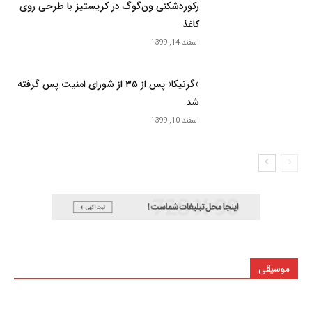
رکوردشکنی ون‌گوگ در کریستیز با طرحی روی
کاغذ
اسفند 14, 1399
«گرنیکا» پس از ۳۵ از شورای امنیت پس گرفته
شد
اسفند 10, 1399
موسیقی