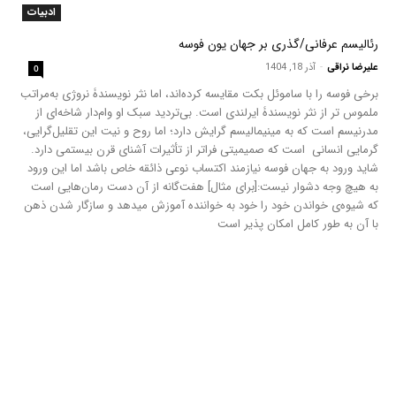
ادبیات
رئالیسم عرفانی/گذری بر جهان یون فوسه
علیرضا نراقی
-
آذر 18, 1404
0
برخی فوسه را با ساموئل بکت مقایسه کرده‌اند، اما نثر نویسندۀ نروژی به‌مراتب
ملموس­ تر از نثر نویسندۀ ایرلندی است. بی‌تردید سبک او وام‌دار شاخه‌ای از
مدرنیسم است که به مینیمالیسم گرایش دارد؛ اما روح و نیت این تقلیل‌گرایی،
گرمایی انسانی است که صمیمی­تی فراتر از تأثیرات آشنای قرن بیستمی دارد.
شاید ورود به جهان فوسه نیازمند اکتساب نوعی ذائقه خاص باشد اما این ورود
به هیچ وجه دشوار نیست:[برای مثال] هفت‌گانه از آن دست رمان‌هایی است
که شیوه‌ی خواندن خود را خود به خواننده آموزش میدهد و سازگار شدن ذهن
با آن به طور کامل امکان پذیر است