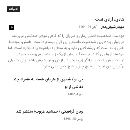
ادبیات
شادی، آزادی است
مهرناز شیرازی‌عدل
-
آبان 24, 1404
0
مودستا، شخصیت اصلی رمان و سریال را که گاهی مودی صدایش می‌زنند،
می‌توان زنده‌ترین شخصیت داستانی زن قرن بیستم دانست. نامش، مودستا
نامي زنانه است كه ریشۀ لاتین دارد و به معنای «ميانه‌رو» یا «باوقار» است. اما
مودستا از وقاری که در جامعۀ آن زمان از یک زن انتظار می‌رود، برخوردار
نیست و قرار است نمایانگر زنی برخوردار از تن و نیازهایش باشد. زنی که برای
برآوردن این نیازها از هیچ چیز و هیچ کس ابایی ندارد.
بی تو/ شعری از هرمان هسه به همراه چند
نقاشی از او
دی 4, 1402
رمان گرافیکی «جمشید غروب» منتشر شد
بهمن 28, 1396