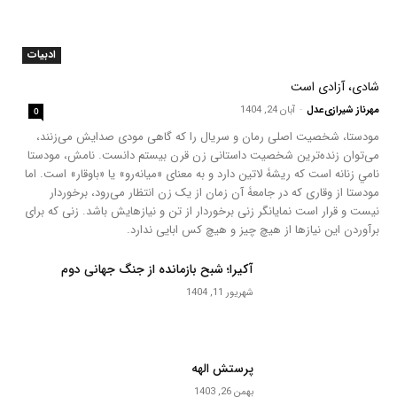
ادبیات
شادی، آزادی است
مهرناز شیرازی‌عدل
-
آبان 24, 1404
0
مودستا، شخصیت اصلی رمان و سریال را که گاهی مودی صدایش می‌زنند،
می‌توان زنده‌ترین شخصیت داستانی زن قرن بیستم دانست. نامش، مودستا
نامي زنانه است كه ریشۀ لاتین دارد و به معنای «ميانه‌رو» یا «باوقار» است. اما
مودستا از وقاری که در جامعۀ آن زمان از یک زن انتظار می‌رود، برخوردار
نیست و قرار است نمایانگر زنی برخوردار از تن و نیازهایش باشد. زنی که برای
برآوردن این نیازها از هیچ چیز و هیچ کس ابایی ندارد.
آکیرا؛ شبح بازمانده از جنگ جهانی دوم
شهریور 11, 1404
پرستش الهه
بهمن 26, 1403