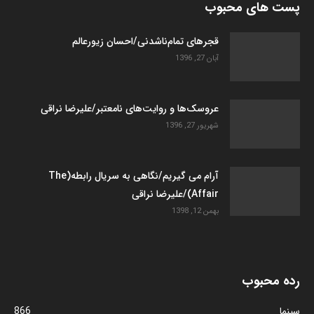
پست های محبوب
قجرهای تمام‌ناشدنی/احسان زیورعالم
آبان 27, 1396
عروسک­‌ها و روایت­‌های نامعتبر/علیرضا نراقی
شهریور 27, 1396
آرام می گیریم/نگاهی به سریال رابطه(The
Affair)/علیرضا نراقی
بهمن 12, 1398
رده محبوب
سینما
866