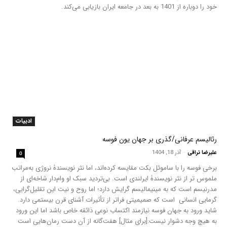
خود را دوباره از 1401 به بعد در جامعه ایران بازیابی می‌کند.
ادبیات
رئالیسم عرفانی/گذری بر جهان یون فوسه
علیرضا نراقی
-
آذر 18, 1404
0
برخی فوسه را با ساموئل بکت مقایسه کرده‌اند، اما نثر نویسندۀ نروژی به‌مراتب
ملموس­ تر از نثر نویسندۀ ایرلندی است. بی‌تردید سبک او وام‌دار شاخه‌ای از
مدرنیسم است که به مینیمالیسم گرایش دارد؛ اما روح و نیت این تقلیل‌گرایی،
گرمایی انسانی است که صمیمی­تی فراتر از تأثیرات آشنای قرن بیستمی دارد.
شاید ورود به جهان فوسه نیازمند اکتساب نوعی ذائقه خاص باشد اما این ورود
به هیچ وجه دشوار نیست:[برای مثال] هفت‌گانه از آن دست رمان‌هایی است