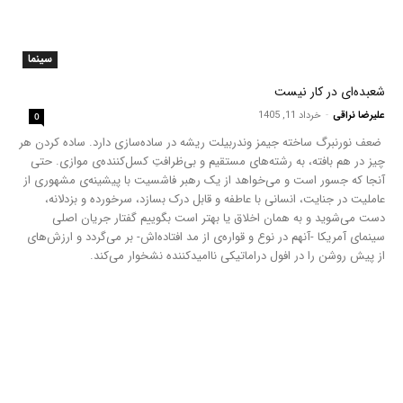
سینما
شعبده‌ای در کار نیست
علیرضا نراقی
-
خرداد 11, 1405
0
ضعف نورنبرگ ساخته جیمز وندربیلت ریشه در ساده­‌سازی دارد. ساده کردن هر
چیز در هم بافته، به رشته­‌های مستقیم و بی‌ظرافتِ کسل­‌کننده‌ی موازی. حتی
آنجا که جسور است و می‌خواهد از یک رهبر فاشسیت با پیشینه‌ی مشهوری از
عاملیت در جنایت، انسانی با عاطفه و قابل درک بسازد، سرخورده و بزدلانه،
دست می­‌شوید و به همان اخلاق یا بهتر است بگوییم گفتار جریان اصلی
سینمای آمریکا -آن­هم در نوع و قواره­‌ی از مد افتاده­‌اش- بر می‌گردد و ارزش­‌های
از پیش روشن را در افول دراماتیکی ناامیدکننده­ نشخوار می‌کند.