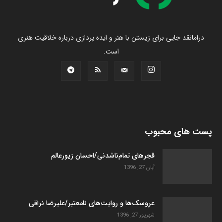
درامانقد جایی برای زیستن با هنر و ایده پردازی درباره خلاقیت هنری
است.
پست های محبوب
قجرهای تمام‌ناشدنی/احسان زیورعالم
آبان 27, 1396
عروسک­‌ها و روایت­‌های نامعتبر/علیرضا نراقی
شهریور 27, 1396