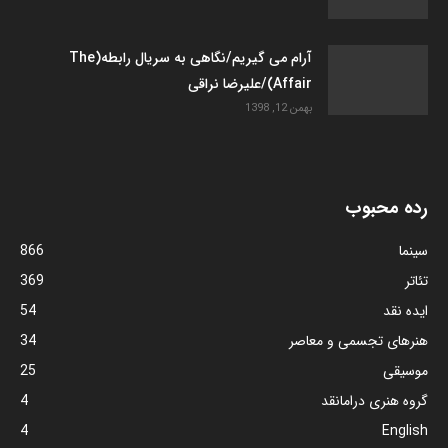
آرام می گیریم/نگاهی به سریال رابطه(The
Affair)/علیرضا نراقی
بهمن 12, 1398
رده محبوب
سینما
866
تئاتر
369
ایده نقد
54
هنرهای تجسمی و معاصر
34
موسیقی
25
گروه هنری درامانقد
4
4
English