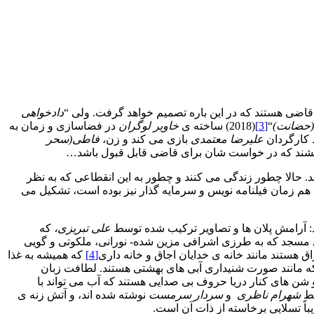
قاضی هستند که در این باره تصمیم خواهد گرفت. ولی “
دادخواهی
(حضانت)
“
[3]
(2018) ساخته ی
خاویر لوگران
در فضاسازی و زمان به
 کارگردان
علیرضا معتمدی
بازی می کند و زن،
فاطی(سحر
 کشند که در خواست شان برای قاضی قابل قبول باشد…
د. حالا چطور زندگی می کنند و چطور به این انقطاعی که به نظر
ه هم زمان فیلنامه نویس و سرمایه گذار نیز بوده است، تشکیل می
د: آرامش پلان ها و تصاویر ترکیب شده توسط
علی تبریزی،
که
خل مسجد که به طرزی اشرافی مزین شده- نورانی، ملکوتی و گویی
 هستند مانند خانه ی خدایان اجاق و خانه داری
[4]
که همیشه به غذا
ی که مانند صورت شنیداری آبی های بهشتی هستند. لطافت زبان
 های کنار دریا حروف بی صدایی هستند که آب می تواند با
سط
شهرام ناظری
و
سردار سرمست
نوشته شده اند، و آتش زنه ی
باً تسلایی برخاسته از ذات آن است.