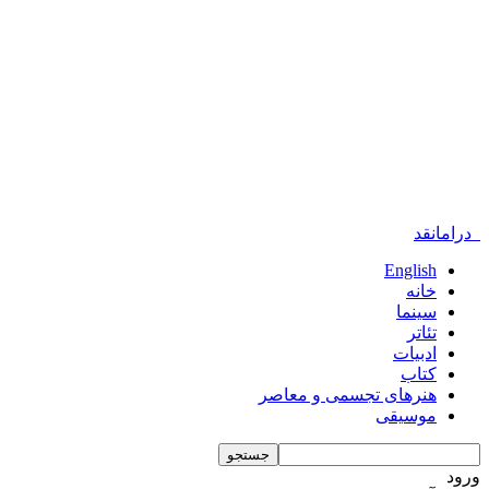
درامانقد
English
خانه
سینما
تئاتر
ادبیات
کتاب
هنرهای تجسمی و معاصر
موسیقی
ورود