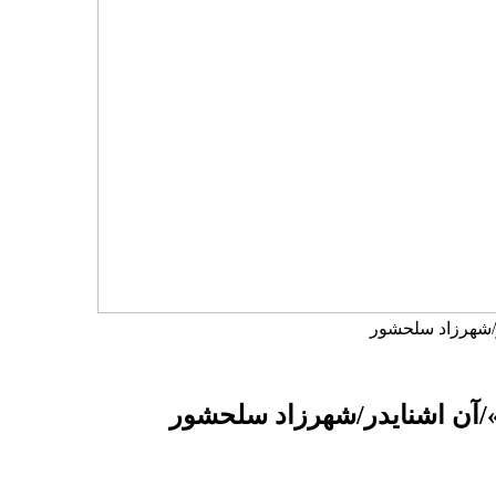
ر/شهرزاد سلحشور
»/آن اشنایدر/شهرزاد سلحشور