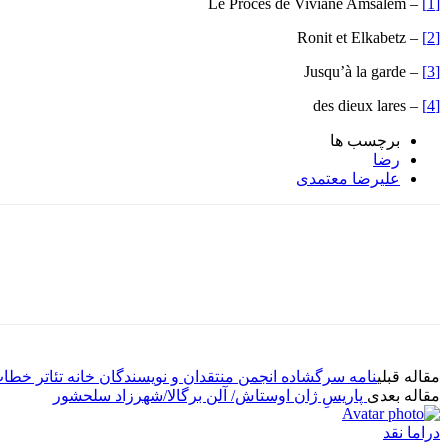
– Le Procès de Viviane Amsalem
[1]
– Ronit et Elkabetz
[2]
– Jusqu’à la garde
[3]
– des dieux lares
[4]
برچسب ها
رضا
علیرضا معتمدی
مقاله قبلی
نامه سرگشاده انجمن منتقدان و نویسندگان خانه تئاتر خطا
مقاله بعدی
پاریسِ ژان اوستاش/ آلن برگالا/شهرزاد سلحشور
دراما نقد