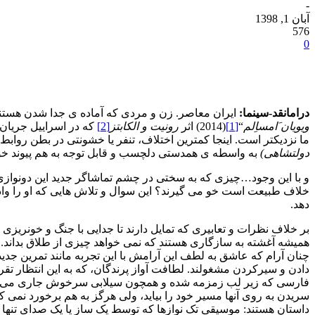
-
آبان 1, 1398
576
0
درامانقد-سینما:
ایران معاصر. زن و مردی که آماده ی جدا شدن هستند،
ویویان َامساِلم
“
[1]
(2014) اثر
رونیت و الکابتز
[2]
که در اسراییل جریان 
ما نزدیکتر است. اینجا کمترین اختلاف، تنفر یا خشونتی در بطن روا
دولتشاهی)
به واسطه ی همدستی دلچسب و قابل توجه به هم پیوند خو
و با این وجود…چیزی که به سختی در چشم تماشاگر جدید این دونوازی ق
خلاف طبیعت است خو می گیرند؟ این سوال و تلاش هایی که او را وادار 
دهد.
بر خلاف نظرات و تعابیری که تمایل دارند تا جدایی با جنگ و خونریز
همیشه آغشته به سازگاری هستند که نمی خواهد چیزی از طلاق بداند. 
چنان آرام که عاشق به لطف این آرامش با این تجربه مانند تمرین جدی
دادن و سیرکردن مشغولند. لطافت آواز پرندگان، که به این انتظار تق
فارسی که زیر لب زمزمه شده و همچون سیلابی سرخوش جاری می شود،
سریدن به روی آنها مسیر خود را بیاید، ولی هرگز به هم برخورد نمی 
داستان هستند: موسیقی تک نوازها که توسط یک ساز یا یک صدای تنها خو