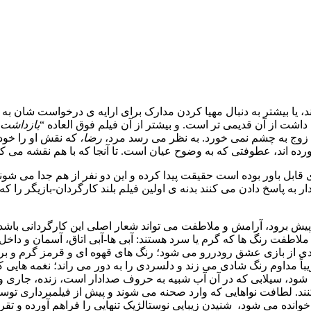
 یا بیشتر به دنبال مهیا کردن مدارک برای ارایه ی درخواست شان به 
داشت از آن قدیمی تر است. و بیشتر از آن فیلم فوق العاده “
بازداشت
بط زوج به چشم نمی خورد. به نظر می رسد مرد،
رضا،
که نقش او را خود
رده اند، عطوفتی که به وضوح عیان است. تا آنجا که با هم نقشه می
ابل باور بوده است حقیقت پیدا کرده و این دو نفر از هم جدا می شون
به پاسخ دادن می کنند بدنه ی اولین فیلم بلند کارگردان-بازیگر را ک
ی پیش برود، آرامش و ملاطفت می تواند شعار اصلی این کارگردانی باش
ملاطفت رنگ ها که گرم یا سرد هستند: آبی ها-آبی اتاق، آسمان و دا
دی از بازی عشق رودررو می شود؛ رنگ های قهوه ای و قرمز گرم و براق
ریباً مداوم رنگ شادی می زند و دلسردی را به دور می راند؛ نغمه های
 سیلابی که در آن آب شبیه به حروف صدادار است، زنده، جاری و شن
کنند. لطافت نواهایی که وارد صحنه می شوند و پیش از فیلمبرداری تو
انده می شود، شنیدن زیبایی نوستالژیک تنهایی را فراهم آورده و تقری