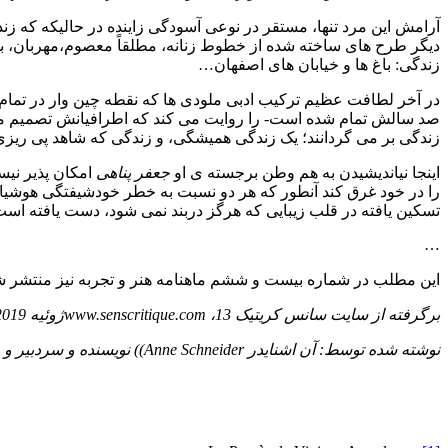
آرامش این مرد تنها، مستقر در نوعی آسودگی زاینده در حالیکه که زن
دیگر طرح های ساخته شده از خطوط زنانه، مطلقاً معصوم،مهربان، بسی
زندگی: باغ ها و خیابان های اصفهان…
در آخر لطافت عظیم ترکیب ادبی ملودی ها که نقطه چین وار در تمام ط
صد سالش تمام شده است- را روایت می کند که اطرافیانش تصمیم می گیر
زندگی بر می گردانند؛ یک زندگی همیشگی، و زندگی که شاهد پی ریزی
اینجا نیاندیشیدن به هم وطن برجسته ی او
جعفر پناهی
امکان پذیر نیس
را در خود غرق کند آنطور که هر دو نسبت به خطر خودشیفتگی هوشیار
تسکین یافته در قلب زیبایی که هرگز دربند نمی شود، دست یافته است
…
این مطلب در شماره بیست و ششم ماهنامه هنر و تجربه نیز منتشر 
برگرفته از سایت سانس کریتیک
،13ژوئیه 2019
www.senscritique.com
نوشته شده توسط: آن اشنایدر
Anne Schneider)
) نویسنده و سردبیر و