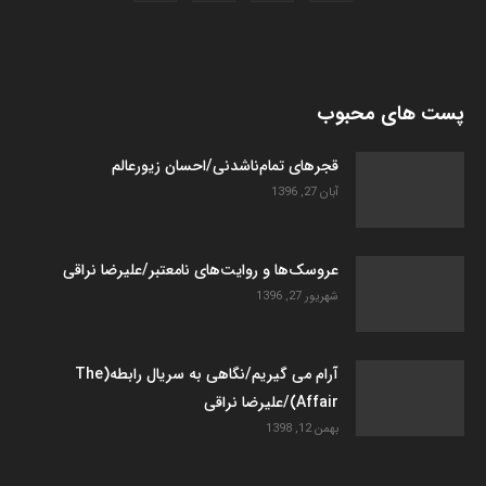
پست های محبوب
قجرهای تمام‌ناشدنی/احسان زیورعالم
آبان 27, 1396
عروسک­‌ها و روایت­‌های نامعتبر/علیرضا نراقی
شهریور 27, 1396
آرام می گیریم/نگاهی به سریال رابطه(The
Affair)/علیرضا نراقی
بهمن 12, 1398