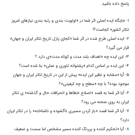
پاسخ داده باشید.
۱- جایگاه ایده اصلی اثر شما در «اولویت بندی و رتبه بندی نیازهای امروز
تئاتر کشور» کجاست؟!
۲- ایده اصلی طرح شده در اثر شما «کجای پازل تاریخ تئاتر ایران و جهان»
قرار می گیرد؟
۳- این ایده چه «اهداف بلند مدت و کوتاه مدت»ی دارد ؟
۴- این ایده بر اساس کدام «پشتوانه تئوری و عملی» بنا شده است؟
۵- آیا «مشابه و نظیر این ایده» پیش از این در تاریخ تئاتر ایران و جهان
موجود بوده؟ با چه «سطح و چه کیفیتی»؟
۶- آیا اثر شما به قصد «اصلاح خطاها و انحرافات حال و گذشته» ی تئاتر
ایران به روی صحنه می رود؟
۷- آیا اثر شما قصد «باز کردن مسیری ناگشوده و ناشناخته» را در تئاتر ایران
دارد؟
۸- آیا «تحکیم کننده و پررنگ کننده مسیر مشخص اما سست و ضعیف