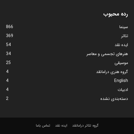
رده محبوب
سینما
866
تئاتر
369
ایده نقد
54
هنرهای تجسمی و معاصر
34
موسیقی
25
گروه هنری درامانقد
4
4
English
ادبیات
4
دسته‌بندی نشده
2
گروه تئاتر درامانقد
ایده نقد
تماس باما