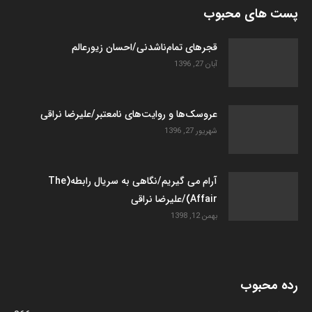
پست های محبوب
قجرهای تمام‌ناشدنی/احسان زیورعالم
آبان 27, 1396
عروسک­‌ها و روایت­‌های نامعتبر/علیرضا نراقی
شهریور 27, 1396
آرام می گیریم/نگاهی به سریال رابطه(The
Affair)/علیرضا نراقی
بهمن 12, 1398
رده محبوب