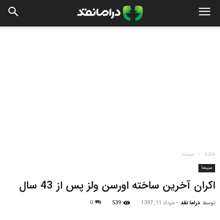
خانه
سینما
سینما
اکران آخرین ساخته اورسن ولز پس از 43 سال
توسط
دراما نقد
-
خرداد 11, 1397
539
0