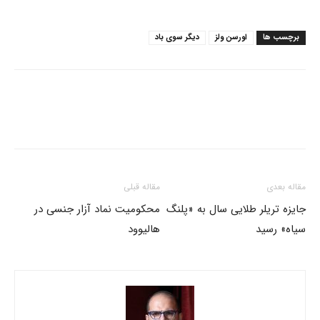
برچسب ها
اورسن ولز
دیگر سوی باد
مقاله بعدی
مقاله قبلی
جایزه تریلر طلایی سال به «پلنگ
محکومیت نماد آزار جنسی در
سیاه» رسید
هالیوود