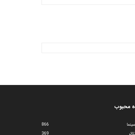
ه محبوب
ینما
866
ئاتر
369