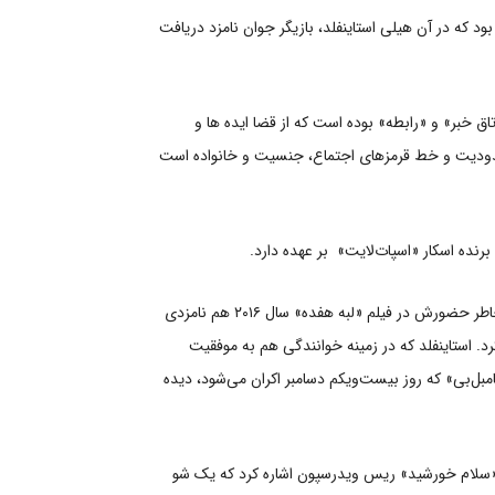
 که در آن هیلی استاینفلد، بازیگر جوان نامزد دریافت
 خبر» و «رابطه» بوده است که از قضا ایده ها و
محدودیت و خط قرمزهای اجتماع، جنسیت و خانواده است
برنده اسکار «اسپات‌لایت» بر عهده دارد.
هیلی استاینفلد به خاطر نقش‌آفرینی در فیلم سال ۲۰۱۰ «شجاعت واقعی» نامزد دریافت جایزه اسکار بهترین بازیگر زن نقش مکمل شد و به خاطر حضورش در فیلم «لبه هفده» سال ۲۰۱۶ هم نامزدی
 استاینفلد که در زمینه خوانندگی هم به موفقیت
بل‌بی» که روز بیست‌ویکم دسامبر اکران می‌شود،‌ دیده
به «سلام خورشید» ریس ویدرسپون اشاره کرد که یک شو