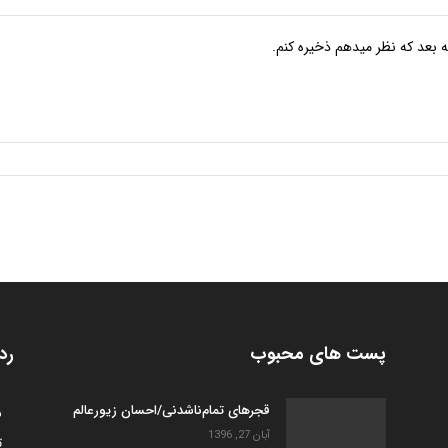
ه بعد که نظر میدهم ذخیره کنم.
پست های محبوب
رد
قجرهای تمام‌ناشدنی/احسان زیورعالم
س
آبان 27, 1396
ت