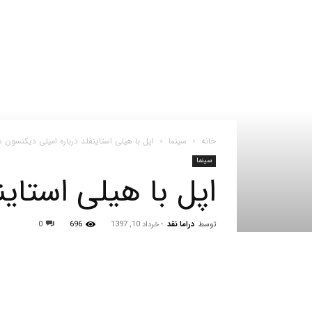
خانه
سینما
اپل با هیلی استاینفلد درباره امیلی دیکنسون 
سینما
اپل با هیلی استای
توسط
دراما نقد
-
خرداد 10, 1397
696
0