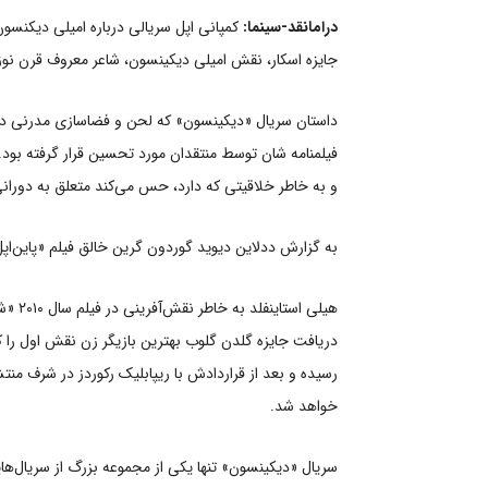
درامانقد-سینما:
کمپانی اپل سریالی درباره امیلی دیکنسون
جایزه اسکار، نقش امیلی دیکینسون، شاعر معروف قرن نوز
داستان سریال «دیکینسون»‌ که لحن و فضاسازی مدرنی دار
فیلمنامه شان توسط منتقدان مورد تحسین قرار گرفته بو
و به خاطر خلاقیتی که دارد، حس می‌کند متعلق به دوران
به گزارش ددلاین دیوید گوردون گرین خالق فیلم «پاین‌اپل 
دریافت جایزه گلدن گلوب بهترین بازیگر زن نقش اول را
رسیده و بعد از قراردادش با ریپابلیک رکوردز در شرف من
خواهد شد.
سریال «دیکینسون»‌ تنها یکی از مجموعه بزرگ از سریال‌ه