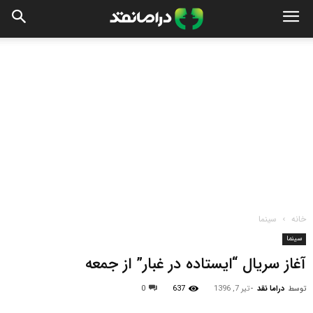
خانه
سینما
سینما
آغاز سریال “ایستاده در غبار” از جمعه
توسط
دراما نقد
-
تیر 7, 1396
637
0