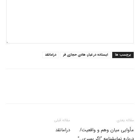
برچسب ها
ایستاده در غبار، هادی حجازی فر
درامانقد
مقاله بعدی
مقاله قبلی
مأوایی میان وهم و واقعیت/
درامانقد
درباره نمایشنامه “اگر بمیری…”