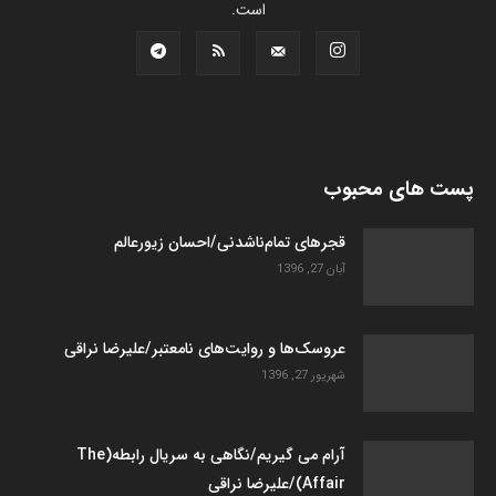
است.
پست های محبوب
قجرهای تمام‌ناشدنی/احسان زیورعالم
آبان 27, 1396
عروسک­‌ها و روایت­‌های نامعتبر/علیرضا نراقی
شهریور 27, 1396
آرام می گیریم/نگاهی به سریال رابطه(The
Affair)/علیرضا نراقی