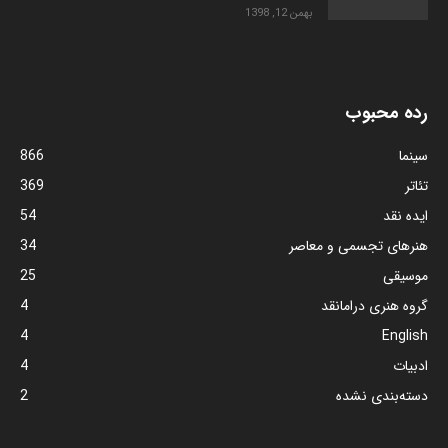
بهمن 12, 1398
رده محبوب
سینما
866
تئاتر
369
ایده نقد
54
هنرهای تجسمی و معاصر
34
موسیقی
25
گروه هنری درامانقد
4
4
English
ادبیات
4
دسته‌بندی نشده
2