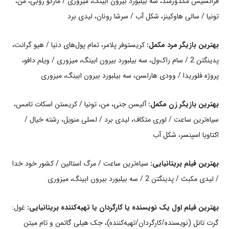
فرانسیس مکدورمند، سه بیلبورد بیرون ابینگ، میزوری / مارگو روبی، من،
تونیا / سالی هاوکینز، شکل آب / سرشا رونان، لیدی برد
بهترین بازیگر مرد مکمل:
کریستوفر پلامر، تمام پول‌های دنیا / هیو گرانت،
پدینگتن 2 / سام راک‌ول، سه بیلبورد بیرون ابینگ، میزوری / ویلم دافو،
پروژه فلوریدا / وودی هارلسن، سه بیلبورد بیرون ابینگ، میزوری
بهترین بازیگر زن مکمل:
آلیسن جنی، من، تونیا / کریستن اسکات تامس،
سیاه‌ترین ساعت / لوری متکاف، لیدی برد / لسلی منویل، رشته خیال /
اکتاویا اسپنسر، شکل آب
بهترین فیلم بریتانیایی:
سیاه‌ترین ساعت / مرگ استالین / کشور خود خدا
/ لیدی مکبث / پدینگتن 2 / سه بیلبورد بیرون ابینگ، میزوری
بهترین فیلم اول یک نویسنده یا کارگردان یا تهیه‌کننده بریتانیایی:
غول:
گرت تانل (نویسنده/کارگردان/تهیه‌کننده)، جک هیلی گاتمن و تام میتن