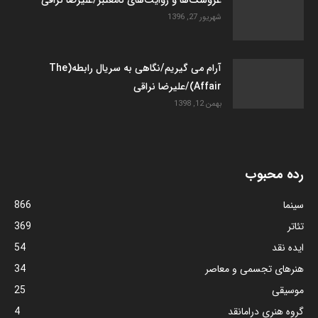
شهریور 27, 1396
آرام می گیریم/نگاهی به سریال رابطه(The
Affair)/علیرضا نراقی
بهمن 12, 1398
رده محبوب
سینما
866
تئاتر
369
ایده نقد
54
هنرهای تجسمی و معاصر
34
موسیقی
25
گروه هنری درامانقد
4