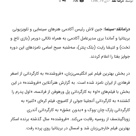
توسط
دراما نقد
-
دی 19, 1396
706
0
درامانقد-سینما:
جین لاش رئیس آکادمی هنرهای سینمایی و تلویزیونی
بریتانیا و آماندا بری مدیرعامل آکادمی به همراه ناتالی دورمر (بازی تاج و
تخت) و لتیشا رایت (بلک پنتر)، سه‌شنبه صبح اسامی نامزدهای این دوره
جوایز بفتا را اعلام کردند.
در بخش بهترین فیلم غیر انگلیسی‌زبان، «فروشنده» به کارگردانی از اصغر
فرهادی از ایران نامزد شده است. به گزارش هنرآنلاین «فروشنده» در این
بخش با فیلم‌های «او» به کارگردانی پل ورهوفن از فرانسه، «اول پدرم را
کشتند» به کارگردانی آنجلینا جولی از کامبوج، فیلم کره‌ای «کنیز» به
کارگردانی پارک چان-ووک و «بدون عشق» به کارگردانی آندری
زویاگینتسف از روسیه رقابت می‌کند. «فروشنده» سال گذشته برنده اسکار
بهترین فیلم خارجی‌زبان شد و امسال در بریتانیا روی پرده رفت.