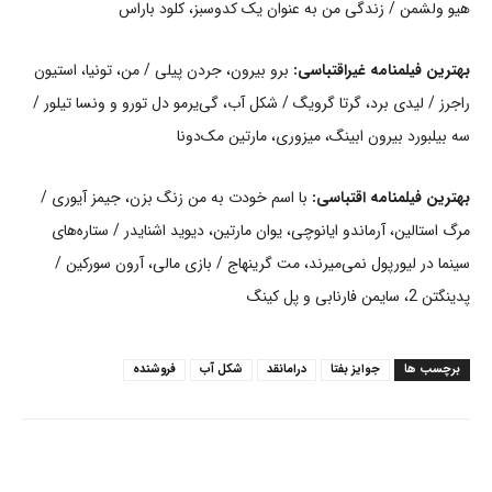
هیو ولشمن / زندگی من به عنوان یک کدوسبز، کلود باراس
بهترین فیلمنامه غیراقتباسی:
برو بیرون، جردن پیلی / من، تونیا، استیون
راجرز / لیدی برد، گرتا گرویگ / شکل آب، گی‌یرمو دل تورو و ونسا تیلور /
سه بیلبورد بیرون ابینگ، میزوری، مارتین مک‌دونا
بهترین فیلمنامه اقتباسی:
با اسم خودت به من زنگ بزن، جیمز آیوری /
مرگ استالین، آرماندو ایانوچی، یوان مارتین، دیوید اشنایدر / ستاره‌های
سینما در لیورپول نمی‌میرند، مت گرینهاج / بازی مالی، آرون سورکین /
پدینگتن 2، سایمن فارنابی و پل کینگ
برچسب ها
جوایز بفتا
درامانقد
شکل آب
فروشنده