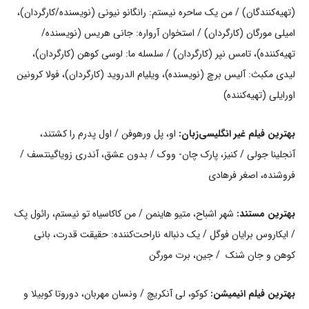
(تهیه‌کنندگان) / من یک ساحره نیستم: رانگانو نیونی (نویسنده/کارگردان)،
امیلی مورگان (کارگردان) / استخوان آرواره: جانی هریس (نویسنده/
تهیه‌کننده)، تامس نپر (کارگردان) / سلسله ما: لوسی کوهن (کارگردان)،
لیدی مکبث: آلیس برچ (نویسنده)، ویلیام الدروید (کارگردان)، فولا کرونین
اورایلی (تهیه‌کننده)
بهترین فیلم غیر انگلیسی‌زبان:
او، پل ورهوفن / اول پدرم را کشتند،
آنجلینا جولی / کنیز، پارک چان- ووک / بدون عشق، آندری زویاگینتسف /
فروشنده، اصغر فرهادی
بهترین مستند:
شهر اشباح، متیو هاینمن / من کاکاسیاه تو نیستم، رائول پک
/ ایکاروس برایان فوگل / یک دنباله ناراحت‌کننده: حقیقت قدرت، بانی
کوهن و جان شنک / جین، برت مورگن
بهترین فیلم انیمیشن:
کوکو، لی آنکریچ / ونسان مهربان، دوروتا کوبیلا و