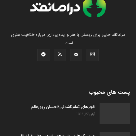
درامانقد جایی برای زیستن با هنر و ایده پردازی درباره خلاقیت هنری
است.
پست های محبوب
قجرهای تمام‌ناشدنی/احسان زیورعالم
آبان 27, 1396
عروسک­‌ها و روایت­‌های نامعتبر/علیرضا نراقی