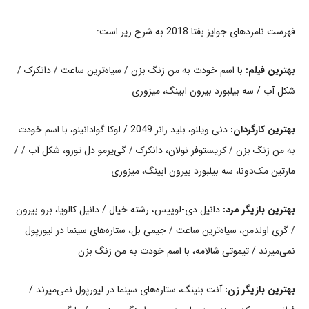
فهرست نامزدهای جوایز بفتا 2018 به شرح زیر است:
بهترین فیلم:
با اسم خودت به من زنگ بزن / سیاه‌ترین ساعت / دانکرک /
شکل آب / سه بیلبورد بیرون ابینگ، میزوری
بهترین کارگردان:
دنی ویلنو، بلید رانر 2049 / لوکا گوادانینو، با اسم خودت
به من زنگ بزن / کریستوفر نولان، دانکرک / گی‌یرمو دل تورو، شکل آب / /
مارتین مک‌دونا، سه بیلبورد بیرون ابینگ، میزوری
بهترین بازیگر مرد:
دانیل دی-لوییس، رشته خیال / دانیل کالویا، برو بیرون
/ گری اولدمن، سیاه‌ترین ساعت / جیمی بل، ستاره‌های سینما در لیورپول
نمی‌میرند / تیموتی شالامه، با اسم خودت به من زنگ بزن
بهترین بازیگر زن:
آنت بنینگ، ستاره‌های سینما در لیورپول نمی‌میرند /