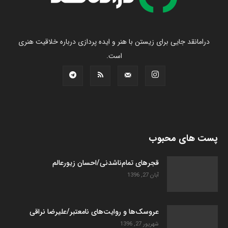
درامانقد جایی برای زیستن با هنر و ایده پردازی درباره خلاقیت هنری
است.
پست های محبوب
قجرهای تمام‌ناشدنی/احسان زیورعالم
آبان 27, 1396
عروسک­‌ها و روایت­‌های نامعتبر/علیرضا نراقی
شهریور 27, 1396