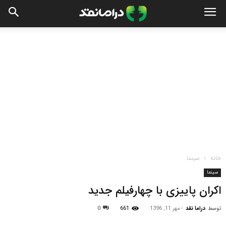
خانه
سینما
سینما
اکران پاییزی با چهارفیلم جدید
توسط
دراما نقد
-
مهر 11, 1396
661
0