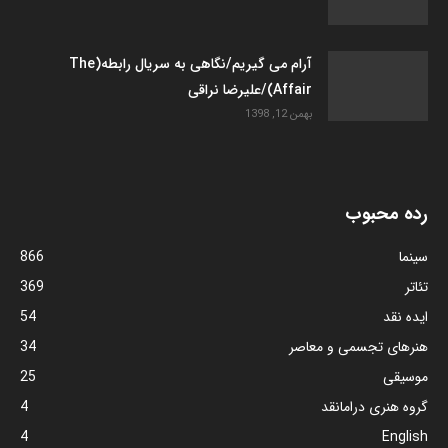
آرام می گیریم/نگاهی به سریال رابطه(The
Affair)/علیرضا نراقی
بهمن 12, 1398
رده محبوب
سینما
866
تئاتر
369
ایده نقد
54
هنرهای تجسمی و معاصر
34
موسیقی
25
گروه هنری درامانقد
4
4
English