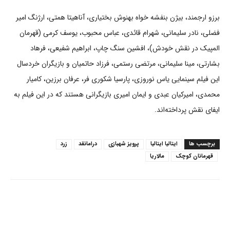
برزو ارجمند، بیژن بنفشه خواه بهنوش بختیاری، آناهیتا همتی، ارژنگ امیر
فضلی، نادر سلیمانی، شهرام قائدی، عباس محبوب، یوسف کرمی (قهرمان
المپیک در نقش خودش)، افشین سنگ چاپ، ابراهیم شفیعی، فرهاد
بشارتی، مینا سلیمانی، مرتضی رستمی، فرزاد حاتمیان و بازیگران خردسال
این فیلم سینمایی یاس نوروزی، پارسیا شکوری فر، عرفان برزین، کامیار
محمدی، امیرکیان عبدی و ایمان امیری بازیگرانی هستند که در این فیلم به
ایفای نقش پرداخته‌اند.
برچسب ها
ایتالیا ایتالیا
پرویز شهبازی
درامانقد
زرد
قهرمانان کوچک
مالاریا