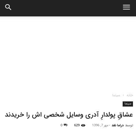
خانه
سینما
سینما
عشاقِ پولدارِ آدری وسایل شخصی اش را خریدند
توسط
دراما نقد
-
مهر 7, 1396
629
0