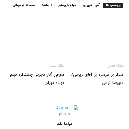
برچسب ها
آدری هپبورن
حراج کریستیز
درامانقد
صبحانه در تیفانی،
مقاله بعدی
مقاله قبلی
سوار بر سرسره ی آقای ریچی/
معرفی آثار تجربی جشنواره فیلم
علیرضا نراقی
کوتاه تهران
دراما نقد