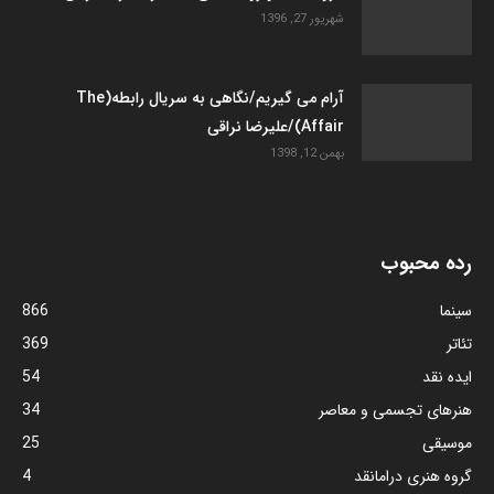
شهریور 27, 1396
آرام می گیریم/نگاهی به سریال رابطه(The
Affair)/علیرضا نراقی
بهمن 12, 1398
رده محبوب
سینما
866
تئاتر
369
ایده نقد
54
هنرهای تجسمی و معاصر
34
موسیقی
25
گروه هنری درامانقد
4