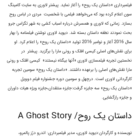
فیلمبرداری «داستان یک روح» را آغاز نماید. پیشتر لاوری به سایت کامینگ
سون اعلام کرده بود که می‌خواهد فیلمی با شخصیت مردی در لباس روح
بسازد. زمانی که لاوری و همسرش درباره اسباب کشی به شهر تگزاس جرو
بحث نمودند نطفه داستان بسته شد. دیوید لاوری نوشتن فیلمنامه را بهار
سال 2016 آغاز و نوامبر 2016 تولید «داستان یک روح» را اعلام کرد. او
برای نقش‌های اصلی کیسی افلک و رونی مارا را برگزید. پیشتر در
نخستین تجربه فیلمسازی لاوری «آنها بی‎گناه نیستند» کیسی افلک و رونی
مارا نقش‌های اصلی را برعهده داشتند. «داستان یک روح» سومین تجربه
کارگردانی لاوری است. درچهل و سومین دوره جشنواره فیلم دوویل
«داستان یک روح» سه جایزه گرفت:جایزه منتقدان،جایزه ویژه هیات داوران
و جایزه رازگشایی.
داستان یک روح/ A Ghost Story
نویسنده و کارگردان:دیوید لاوری، مدیر فیلمبرداری: اندرو درُز پالمرو،