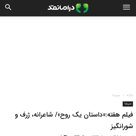
خانه
سینما
سینما
فیلم هفته:«داستان یک روح»/ شاعرانه، ژرف و
شورانگیز