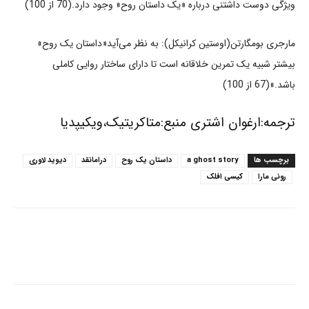
ویژگی دوست داشتنی درباره «یک داستان روح» وجود دارد.(70 از 100)
مارجری بومگارتن(اوستین کرانیکل): به نظر می‌آید«داستان یک روح»
بیشتر شبیه یک تمرین خلاقانه است تا دارای ساختار روایی کاملی
باشد.»(67 از 100)
ترجمه:ارغوان اشتری منبع:متاکریتیک،ویکیپدیا
برچسب ها
a ghost story
داستان یک روح
درامانقد
دیوید لاوری
رونی مارا
کیسی افلک