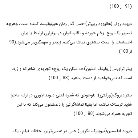
(91 از 100)
دیوید رونی(هالیوود ریپرتر):حس گذر زمان هیپنوتیسم کننده است، وهرچه
تصویر یک روح زخم خورده و ناظر،ناتوان در برقراری ارتباط یا بیان
احساسات را مدت بیشتری تماشا می‌کنیم زیباتر و سهمگین‌تر می‌شود.(90
از 100)
پیتر تراورس(رولینگ استون):«داستان یک روح» تجربه‌ای شاعرانه و ژرف
است که نمی‌خواهید از دست بدهید.(88 از 100)
پیتر دبروگ(ورایتی): باوجودی که شیوه فعلی دیوید لاوری در ارایه ماجرا
شاید ترسناک نباشد؛ اما یقینا تماشاگرانی را دلمشغول می‌کند که با این
تجربه همراه می‌شوند.(80 از 100)
دیوید ادلستین(نیویورک مگزین):حتی در عصبی‌ترین لحظات فیلم ، یک