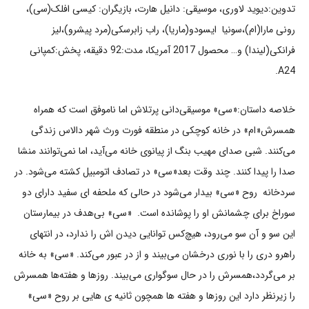
تدوین:دیوید لاوری، موسیقی: دانیل هارت، بازیگران: کیسی افلک(سی)،
رونی مارا(ام)،سونیا ایسودو(ماریا)، راب زابرسکی(مرد پیشرو)،لیز
فرانکی(لیندا) و… محصول 2017 آمریکا، مدت:92 دقیقه، پخش:کمپانی
A24.
خلاصه داستان:«سی» موسیقی‌دانی پرتلاش اما ناموفق است که همراه
همسرش«ام» در خانه کوچکی در منطقه فورت ورث شهر دالاس زندگی
می‌کنند. شبی صدای مهیب بنگ از پیانوی خانه می‌آید، اما نمی‌توانند منشا
صدا را پیدا کنند. چند وقت بعد«سی» در تصادف اتومبیل کشته می‌شود. در
سردخانه روح «سی» بیدار می‌شود در حالی که ملحفه ای سفید دارای دو
سوراخ برای چشمانش او را پوشانده است. «سی» بی‌هدف در بیمارستان
این سو و آن سو می‌رود، هیچ‌کس توانایی دیدن اش را ندارد، در انتهای
راهرو دری را با نوری درخشان می‌بیند و از در عبور می‌کند. «سی» به خانه
بر می‌گردد،همسرش را در حال سوگواری می‌بیند. روزها و هفته‌ها همسرش
را زیرنظر دارد این روزها و هفته ها همچون ثانیه ی هایی بر روح «سی»