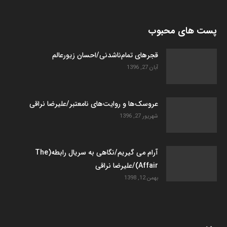
پست های محبوب
قجرهای تمام‌ناشدنی/احسان زیورعالم
آبان 27, 1396
عروسک­‌ها و روایت­‌های نامعتبر/علیرضا نراقی
شهریور 27, 1396
آرام می گیریم/نگاهی به سریال رابطه(The
Affair)/علیرضا نراقی
بهمن 12, 1398