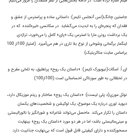
فیلم اشاره کرده است. در ادامه بخش‌هایی از نظر منتقدان را مرور می‌کنیم:
جاستین چانگ(لس آنجلس تایمز): داستانی ساده و پراسترس از عشق و
فقدان که پنجره‌ای را به ابدیت می‌گشاید. در سکانسی خیره‌کننده که در
یک برداشت رونی مارا با استرس یک «پای» کامل را می‌خورد، تراژدی
اینگمار برگمانی وشوخی از نوع بلا تاری در هم می‌آمیزد. (امتیاز 100از 100
براساس سایت متاکریتیک)
ای.اُ. اسکات(نیویورک تایمز): «داستان یک روح» پرتعلیق، به تلخی مفرح و
در لحظاتی به طور سوزناکی احساساتی است.(100از100)
نوئل موری(د پلی لیست): «داستان یک روح» ساختار و ریتم موزیکال دارد،
دیوید لوری درباره یک موضوع، یک لوکیشن و شخصیت‌های یکسان
داستان را تکرار می‌کند. ماحصل می‌تواند شاعرانه و شورانگیز یا ناتورالیستی
و مینی‌مالیستی باشد؛ اما در هر دو مورد «داستان یک روح» بی‎نهایت
مسحورکننده و دارای کیفیتی قابل قبول است که بی‌نهایت جذابیت دارد.