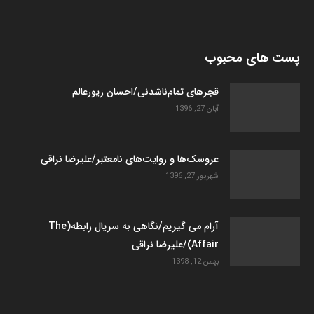
پست های محبوب
قجرهای تمام‌ناشدنی/احسان زیورعالم
آبان 27, 1396
عروسک­‌ها و روایت­‌های نامعتبر/علیرضا نراقی
شهریور 27, 1396
آرام می گیریم/نگاهی به سریال رابطه(The
Affair)/علیرضا نراقی
بهمن 12, 1398