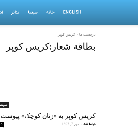
ENGLISH
خانه
سینما
تئاتر
اد
درامانقد
برچسب ها
کریس کوپر
بطاقة شعار:
کریس کوپر
سینما
کریس کوپر به «زنان کوچک» پیوست
دراما نقد
-
مهر 7, 1397
0