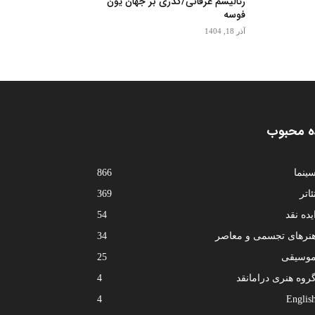
رئالیسم عرفانی/گذری بر جهان یون
فوسه
آذر 18, 1404
ه محبوب
ینما
866
ئاتر
369
یده نقد
54
نرهای تجسمی و معاصر
34
وسیقی
25
روه هنری درامانقد
4
4
Englis