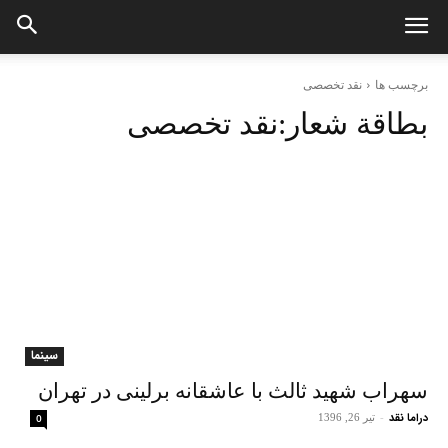
برچسب ها
نقد تخصصی
بطاقة شعار:
نقد تخصصی
سینما
سهراب شهید ثالث با عاشقانه برلینی در تهران
دراما نقد
-
تیر 26, 1396
0