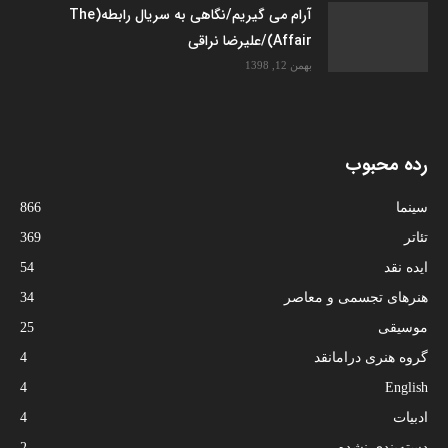
آرام می گیریم/نگاهی به سریال رابطه(The
Affair)/علیرضا نراقی
بهمن 12, 1398
رده محبوب
سینما
866
تئاتر
369
ایده نقد
54
هنرهای تجسمی و معاصر
34
موسیقی
25
گروه هنری درامانقد
4
4
English
ادبیات
4
دسته‌بندی نشده
2