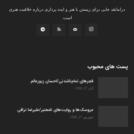
درامانقد جایی برای زیستن با هنر و ایده پردازی درباره خلاقیت هنری
است.
پست های محبوب
قجرهای تمام‌ناشدنی/احسان زیورعالم
آبان 27, 1396
عروسک­‌ها و روایت­‌های نامعتبر/علیرضا نراقی
شهریور 27, 1396