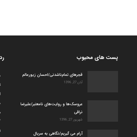
پست های محبوب
رد
قجرهای تمام‌ناشدنی/احسان زیورعالم
س
آبان 27, 1396
ت
ا
ه
عروسک­‌ها و روایت­‌های نامعتبر/علیرضا
نراقی
م
شهریور 27, 1396
گ
h
آرام می گیریم/نگاهی به سریال