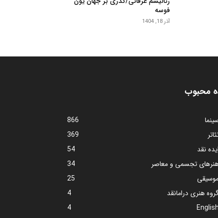
رئالیسم عرفانی/گذری بر جهان یون
فوسه
آذر 18, 1404
ه محبوب
ینما
866
ئاتر
369
یده نقد
54
نرهای تجسمی و معاصر
34
وسیقی
25
روه هنری درامانقد
4
4
Englis