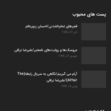
پست های محبوب
قجرهای تمام‌ناشدنی/احسان زیورعالم
آبان 27, 1396
عروسک­‌ها و روایت­‌های نامعتبر/علیرضا نراقی
شهریور 27, 1396
آرام می گیریم/نگاهی به سریال رابطه(The
Affair)/علیرضا نراقی
بهمن 12, 1398
رده محبوب