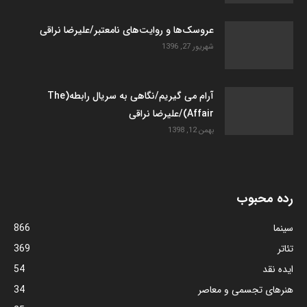
عروسک­‌ها و روایت­‌های نامعتبر/علیرضا نراقی
شهریور 27, 1396
آرام می گیریم/نگاهی به سریال رابطه(The
Affair)/علیرضا نراقی
بهمن 12, 1398
رده محبوب
سینما
866
تئاتر
369
ایده نقد
54
هنرهای تجسمی و معاصر
34