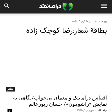
برچسب ها
رضا کوچک زاده
بطاقة شعار:
رضا کوچک زاده
تئاتر
اقتباس دراماتیک و معمای بی‌جواب/نگاهی به
نمایش «راشومون»/احسان زیورعالم
دراما نقد
-
شهریور 1, 1396
0