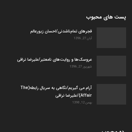
پست های محبوب
قجرهای تمام‌ناشدنی/احسان زیورعالم
آبان 27, 1396
عروسک­‌ها و روایت­‌های نامعتبر/علیرضا نراقی
شهریور 27, 1396
آرام می گیریم/نگاهی به سریال رابطه(The
Affair)/علیرضا نراقی
بهمن 12, 1398
رده محبوب