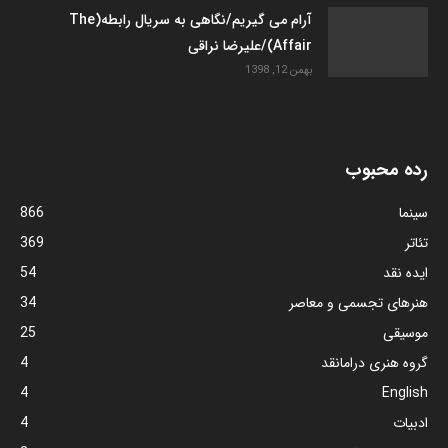
آرام می گیریم/نگاهی به سریال رابطه(The
Affair)/علیرضا نراقی
بهمن 12, 1398
رده محبوب
سینما
866
تئاتر
369
ایده نقد
54
هنرهای تجسمی و معاصر
34
موسیقی
25
گروه هنری درامانقد
4
4
English
ادبیات
4