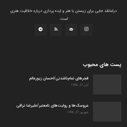
درامانقد جایی برای زیستن با هنر و ایده پردازی درباره خلاقیت هنری
است.
پست های محبوب
قجرهای تمام‌ناشدنی/احسان زیورعالم
آبان 27, 1396
عروسک­‌ها و روایت­‌های نامعتبر/علیرضا نراقی
شهریور 27, 1396