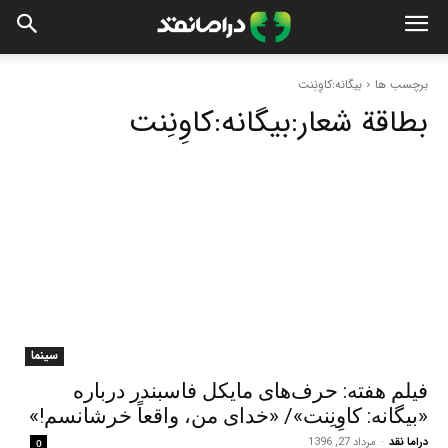
برچسب ها
بیگانه:کاوِنِنت
بطاقة شعار:
بیگانه:کاوِنِنت
سینما
فیلم هفته: حرف‌های مایکل فاسبندر درباره
«بیگانه: کاوِنِنت»/ «خدای من، واقعاً خرشانسم!»
دراما نقد
-
مرداد 27, 1396
0