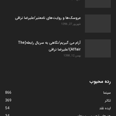
عروسک­‌ها و روایت­‌های نامعتبر/علیرضا نراقی
شهریور 27, 1396
آرام می گیریم/نگاهی به سریال رابطه(The
Affair)/علیرضا نراقی
بهمن 12, 1398
رده محبوب
سینما
866
تئاتر
369
ایده نقد
54
هنرهای تجسمی و معاصر
34