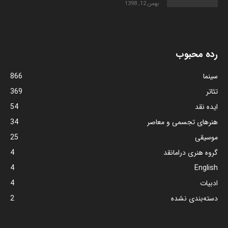
بهمن 12, 1398
رده محبوب
سینما
866
تئاتر
369
ایده نقد
54
هنرهای تجسمی و معاصر
34
موسیقی
25
گروه هنری درامانقد
4
4
English
ادبیات
4
دسته‌بندی نشده
2