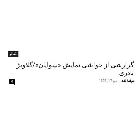
تئاتر
گزارشی از حواشی نمایش «بینوایان»/گلاویژ
نادری
دراما نقد
-
مهر 17, 1397
0