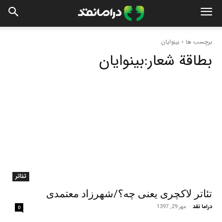
برچسب ها
بینوایان
بطاقة شعار:
بینوایان
تئاتر
تئاتر لاکچری یعنی چه؟/شهرزاد معتمدی
دراما نقد
-
مهر 29, 1397
0