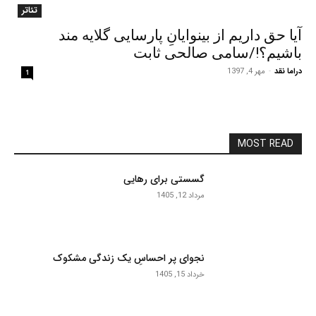
تئاتر
آیا حق داریم از بینوایانِ پارسایی گلایه مند
باشیم؟!/سامی صالحی ثابت
دراما نقد
-
مهر 4, 1397
1
MOST READ
گسستی برای رهایی
مرداد 12, 1405
نجوای پر احساسِ یک زندگی مشکوک
خرداد 15, 1405