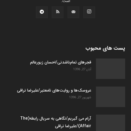
است.
پست های محبوب
قجرهای تمام‌ناشدنی/احسان زیورعالم
آبان 27, 1396
عروسک­‌ها و روایت­‌های نامعتبر/علیرضا نراقی
شهریور 27, 1396
آرام می گیریم/نگاهی به سریال رابطه(The
Affair)/علیرضا نراقی