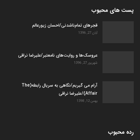
پست های محبوب
قجرهای تمام‌ناشدنی/احسان زیورعالم
آبان 27, 1396
عروسک­‌ها و روایت­‌های نامعتبر/علیرضا نراقی
شهریور 27, 1396
آرام می گیریم/نگاهی به سریال رابطه(The
Affair)/علیرضا نراقی
بهمن 12, 1398
رده محبوب