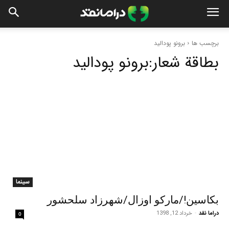
برچسب ها
برونو پودالید
بطاقة شعار:
برونو پودالید
سینما
بکاسین!/مارکو اوزال/شهرزاد سلحشور
دراما نقد
-
خرداد 12, 1398
0