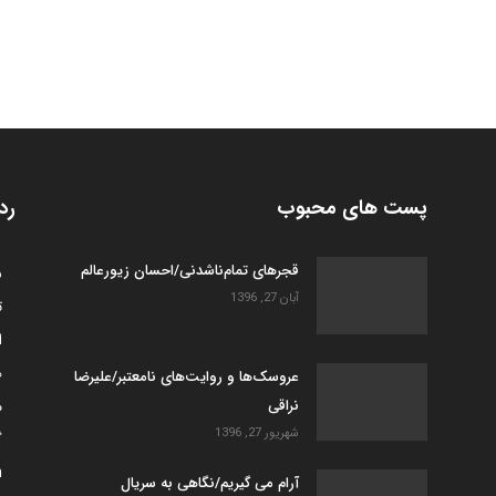
پست های محبوب
رد
قجرهای تمام‌ناشدنی/احسان زیورعالم
س
آبان 27, 1396
ت
ا
ه
عروسک­‌ها و روایت­‌های نامعتبر/علیرضا
نراقی
م
شهریور 27, 1396
گ
h
آرام می گیریم/نگاهی به سریال