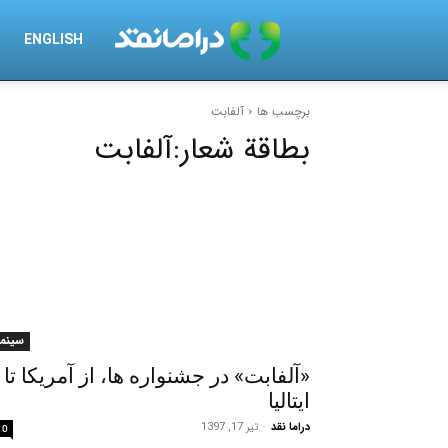
درامانقد
ENGLISH
برچسب ها
آلفابت
بطاقة شعار:
آلفابت
سینما
«آلفابت» در جشنواره ها، از آمریکا تا
ایتالیا
دراما نقد
-
تیر 17, 1397
0