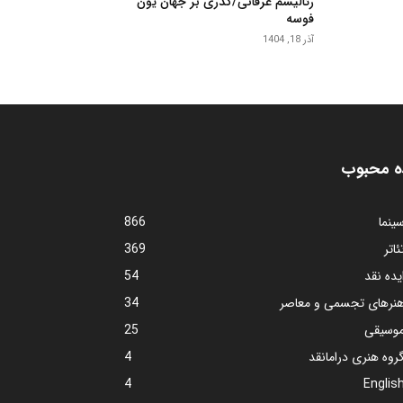
رئالیسم عرفانی/گذری بر جهان یون
فوسه
آذر 18, 1404
ه محبوب
ینما
866
ئاتر
369
یده نقد
54
نرهای تجسمی و معاصر
34
وسیقی
25
روه هنری درامانقد
4
4
Englis