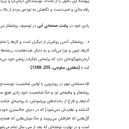
پیوسته این تحول را از بامداد، نویسنده‌ای آرمان‌گرا و بُر
رفاهِ مادّی و امنیت‌ست و نگاهش به توده‌ی مردم از بالا 
رادی خود در
پشتِ صحنه‌ی آبی
در توصیفِ روشنفکر می‌
«… روشنفکر، آدمی روشن‌تر از دیگران است و کارها را تحلیل م
کارها، چون و چرا می‌کند و به دنبالِ علت‌هاست، ریشه‌ها 
آرمان‌شهرگونه‌ای دارد که براساسِ تفکراتِ روشنِ خود می‌خ
کند.»
(مظفری ساوجی، 235، 1388)
امّا مسئله‌ی مهم در رویارویی با اوّلین شخصیتِ نویسنده‌
روشنفکر و وظیفه‌ی او، و حتّا شخصیتِ خودِ رادی هیچ سنخ
آدم‌ها، و فارغ از رخدادهای پیرامونش، با روحیه‌ای شکننده 
گذشته‌ و عقایدش نمی‌شود) که در دنیای خاکستریِ خودش 
گل‌هایی که اطرافش می‌رویند و حتّا موش‌هایی که همه‌چیز
است و در نهایت نوشته‌ای که بعد از سی سال تمام می‌ش