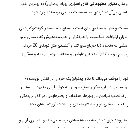
ی مثال
دنیای مطبوعاتی آقای اسراری
بهرام بیضایی) به بهترین نقاب
 اصلی بی‌آن‌که گزندی به شخصیتِ حقیقیِ نویسنده وارد شود.
خصیت و فکرِ نویسنده‌‌ی متن است با همان دغدغه‌ها و گرفت‌وگیرهایی
ی پنهانِ ارتباطاتِ شخصیت با هم‌فکران و هم‌صنف‌هایش که بستری مهیا
می‌کند برای تلنگرزدن به کشوری در حالِ گذار از جامعه‌ای سنّتی به متجدّد (با جریان‌های تند و آتشینی مثلِ کودتای 28 مرداد،
راتیسم) و مشکلاتِ مقابله‌ی غلوآمیز و مخالفِ مردمی بسته و سنتّی با
ود را موظّف می‌داند تا نگاهِ ایدئولوژیکِ خود را در نقشِ نویسنده/
عی و سیاسی دوران، تفکر و نقشِ خود را به‌عنوانِ فردی متعهد و مسئول
 از تناقضاتِ بنیادین در باورها، اعتقادات و رفتارهایش، در گذر از زندگی
با دغدغه‌هایی نو و ساختارِ طبقاتی و انباشتِ ثروت، نشان دهد.
/ روشنفکری که در سه نمایشنامه‌اش ترسیم می‌کند، و با سیری آرام و