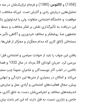
(1358) و
کاکتوس
(1380) و فرجامِ تراژیکِ‌شان در سه
تحلیل‌هایی درباره‌ی رادی و آثارش است. این‌که مخاطب ا
موقعیت و خاستگاهِ اجتماعیِ متفاوت ولی با ایدئولوژیِ یکس
این دریافت به تأثیرگذاری نقش بر تفکرِ مخاطب و بسطِ
جامعه‎ی ضدّ روشنفکر و مخالفِ خردورزی و آگاهی تأثی
بسته‌اش (اتاقِ کاری که مدام مجلّل‌تر و مجزّاتر از قبلی‌
یافتنِ این جواب را باید از حوادثِ سیاسی و اجتماعیِ قبل ا
بررسی کرد. 
ناکامی در اغلبِ آثارِ نویسندگان و شاعرانِ عموماً چپ‌ ‌
می‌کند و کماکان در بسیاری از متن‌ها این دلزدگی و تنهایی
پیش، مجالِ فعالیت‌های اجتماعی و آزادیِ عمل و مبارزه‌ی 
اندیشه‌های مخالف و اعتراضیِ‌شان دست به خلقِ آثاری سمبُ
خاص و بازتری نسبت به قبل دارند که این امر باعثِ بیانِ