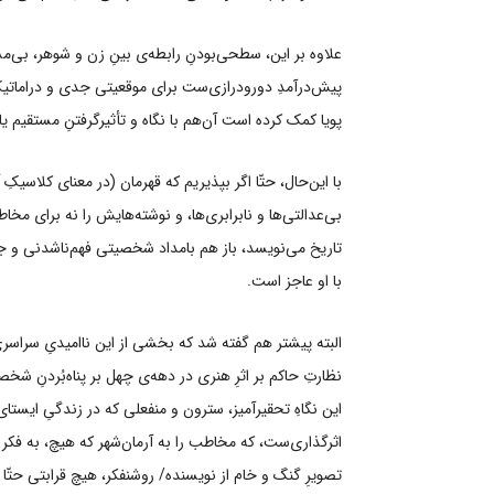
علاوه بر این، سطحی‌بودنِ رابطه‌ی بینِ زن و شوهر، بی‌م
پیش‌درآمدِ دورودرازی‌ست برای موقعیتی جدی‌ و دراماتی
پویا کمک کرده است آن‌هم با نگاه و تأثیرگرفتنِ مستقیم یا
با این‌حال، حتّا اگر بپذیریم که قهرمان (در معنای کلاسی
بی‌عدالتی‌ها و نابرابری‌ها، و نوشته‌هایش را نه برای مخاط
تاریخ می‌نویسد، باز هم بامداد شخصیتی فهم‌ناشدنی و جام
با او عاجز است.
البته پیشتر هم گفته شد که بخشی از این ناامیدیِ سراسر
نظارتِ حاکم بر اثرِ هنری در دهه‌ی چهل بر پناه‌بُردنِ ش
این نگاهِ تحقیرآمیز، سترون و منفعلی که در زندگیِ ایستای
اثرگذاری‌ست، که مخاطب را به آرمان‌شهر که هیچ، به فکر ی
تصویرِ گنگ و خام از نویسنده/ روشنفکر، هیچ قرابتی حتّا با