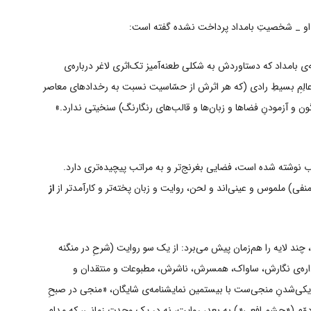
ورِ او _ شخصیتِ بامداد پرداخت نشده گفته است:
ی بامداد که دستاوردش به شکلی طعنه‌آمیز تک‌اثری لاغر درباره‌ی
 و عالِمِ بسیطِ رادی (که هر اثرش از حسّاسیت نسبت به رخدادهای معاصر
 و آزمودنِ فضاها و زبان‌ها و قالب‌های رنگارنگ) سنخیتی ندارد.»
 بعد از انقلاب نوشته شده است، فضایی بغرنج‌تر و به مراتب پیچیده‌تری دارد.
) ملموس و عینی‌اند و لحن، روایت و زبان پخته‌تر و کارآمدتر از
از
 چند لایه را هم‌زمان پیش می‌برد: از یک سو روایت (شرحِ در منگنه
 اداره‌ی نگارش، ساواک، همسرش، ناشرش، مطبوعات و منتقدان و
یکی‌شدنِ منجی‌ست با بیستمین نمایشنامه‌ی ‌شایگان، «منجی در صبحِ
دوّم («چشمِ افعی«) به بعد، روایت، نه در یک وحدتِ زمانی، که مدام