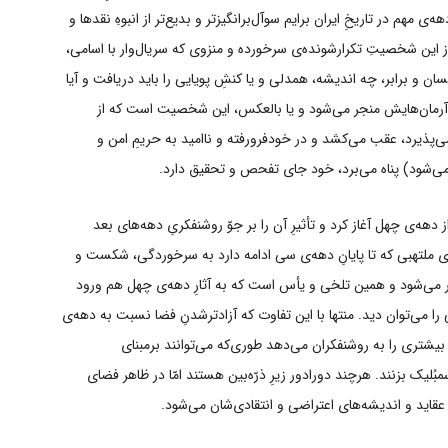
 دهه‌ی مهم در تاریخِ ایران برایم سوآل‌برانگیزتر و بدیع‌تر از انبوهِ نقدها و
ز این شخصیتِ تکرارشونده‌ی سرخورده و منزوی که سریال‌وار با اسامی،
ان و برابر، چه اندیشه، همدلی و یا کنشِ پویایی را باید دریافت و آیا
 آرمان‌هایش منجر می‌شود و یا بالعکس، این شخصیت است که از
ر می‌پذیرد، عقب می‌کشد و در خودفرورفته و ناامید به حریمِ امن و
ها می‌شود) پناه می‌برد، خود جای تفحص و تحقیق دارد.
ز دهه‌ی چهل آغاز کرد و تأثیرِ آن را بر جوّ روشنفکریِ دهه‌های بعد
جریانِ کودتای 28 مرداد در سالِ 1332 و فضای ملتهبی که تا پایانِ دهه‌ی سی ادامه دارد به سرخوردگی، شکست و
منجر می‌شود و همین تلخی و یأس است که به آثارِ دهه‌ی چهل هم ورود
 را می‌توان دید. منتها با این تفاوت که آزادترشدنِ فضا نسبت به دهه‌ی
بیشتری را به روشنفکران می‌دهد طوری‌که می‌توانند برمبنای
لیک بزنند. هرچند دورادور زیرِ ذرّه‌بین هستند امّا در ظاهر فضای
 عقاید و اندیشه‌های اعتراضی و انتقادی‌شان می‌شود.