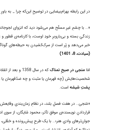
در این رابطه بهرام‌بیضایی در توضیحِ این‌که چرا _ به با
«… با چشمِ غیرِ مسلّح هم می‌شود دید که انزوای لجوجانه‌
زندگیِ بسته‌ و بی‌باروبرِ خودِ اوست، با کارنامه‌ی قطور
خبر می‌دهد و پُر است از سرک‌کشیدن به حیطه‌های گوناگون
(سیادت، 8، 1401)
امّا
منجی در صبحِ نمناک
که در سال 1358 و
شخصیت‌هایش (چه قهرمان یا مثبت و چه ضدّقهرمان یا منفی
پشتِ شیشه
است.
«مُنجی… در هفت فصلِ بلند، در نظامِ زمان‌بندیِ وقایعش،
قراردادنِ نویسنده‌ی موفقِ تآتر، محمود شایگان، از سوی
جوان‌ترهای وادیِ هنر؛… با یک طرحِ پیش‌رونده و خطّی، 
نمناک» که آماده‌ی انتشار است… و از سوی دیگر، از فصلِ 