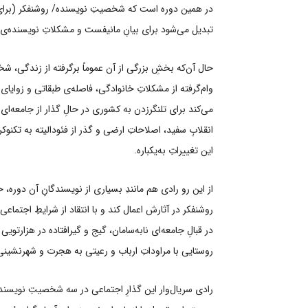
در همین دوره است که شخصیتِ نویسنده/ روشنفکر (برا
تبدیل می‌شود برای بیانِ مانیفست و مشکلاتِ نویسنده‌ی
حال آن‌که بخشِ بزرگی از آن عموماً برگرفته از زندگی، ش
وام‌گرفته از مشکلاتِ خانوادگی، فاصله‌ی طبقاتی و زوایا
انقلابِ سفید، اصلاحاتِ ارضی و گذر از فئودالیته به تکنوک
این تغییراتِ به‌یکباره.
از این رو رادی هم مانندِ بسیاری از نویسندگانِ آن دوره، خ
روشنفکر در آثارش اعمال کند و با انتقاد از شرایطِ اجتما
در قبالِ جامعه‌ای نابه‌سامان، گیج و گیرافتاده در هزارتویی
روستایی با مراوداتِ ارباب و رعیتی به هجرت و شهرنشینی 
رادی سریال‌وار این گذارِ اجتماعی در سه شخصیتِ نویسنده