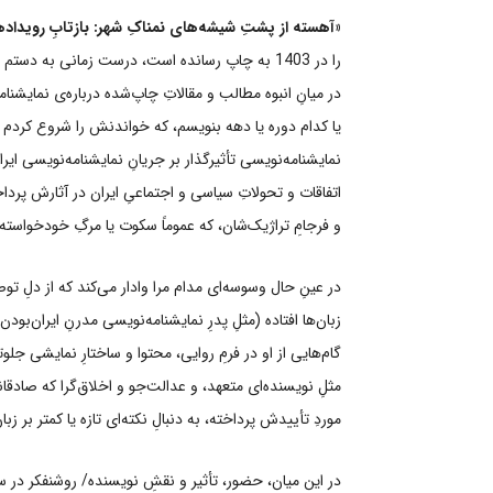
«آهسته از پشتِ شیشه‌های نمناکِ شهر: بازتابِ رویدادهای
را در 1403 به چاپ رسانده است، درست زمانی به دس
در میانِ انبوه مطالب و مقالاتِ چاپ‌شده درباره‌ی نمایشن
یا کدام دوره یا دهه بنویسم، که خواندنش را شروع کردم و
اتفاقات و تحولاتِ سیاسی و اجتماعیِ ایران در آثارش پردا
و فرجامِ تراژیک‌شان، که عموماً سکوت یا مرگِ خودخواسته 
در عینِ حال وسوسه‌ای مدام مرا وادار می‌کند که از دلِ 
زبان‌ها افتاده (‌مثلِ پدرِ نمایشنامه‌نویسی مدرنِ ایران‌بود
گام‌هایی از او در فرمِ روایی، محتوا و ساختارِ نمایشی ج
مثلِ نویسنده‌ای متعهد، و عدالت‌جو و اخلاق‌گرا که صادق
موردِ تأییدش پرداخته، به دنبالِ نکته‌ای تازه‌ یا کمتر بر زب
در این میان، حضور، تأثیر و نقشِ نویسنده/ روشنفکر در س