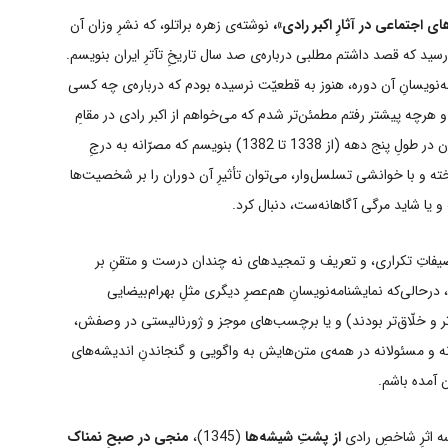
 اجتماعی در آثارِ اکبر رادی»،
نوشته‌ی زهره براتلو، که نشرِ وزان آن
تم رسید که قصد داشتم مطلبی درباره‌ی صد سال تاریخِ تآترِ ایران بنویسم.
امه‌نویسانِ آن دوره، هنوز به قطعیّت نرسیده بودم که درباره‌ی چه کسی
 هرچه پیشتر رفتم مطمئن‌تر شدم که می‌خواهم از اکبر رادی در مقامِ
نمایشنامه‌نویسی تأثیرگذار بر جریانِ نمایشنامه‌نویسی ایران در طولِ پنج دهه (از 1338 تا 1382) بنویسم که مصرّانه به درجِ
خته و با خوانشی تسلسل‌وار، می‌توان تأثیرِ آن دوران را بر شخصیت‌ها
و یا شاید مرگی آگاهانه‌ست، دنبال کرد.
توصیفاتِ تکراری، و تعریف و تمجیدهای نه چندان درست و متقنِ بر
ن، درحالی‌که نمایشنامه‌نویسانِ هم‌عصرِ دیگری مثلِ بهرام‌بیضایی
لوتر و خلّاق‌تر بودند) و یا برچسب‌های موجز و ژورنالیستی در وصفش،
انه و مسئولانه در همه‌ی متن‌هایش به واگویی و گنجاندنِ اندیشه‌های
ان آمده باشم.
ه اثرِ شاخصِ رادی
از پشتِ شیشه‌ها
(1345)،
منجی در صبحِ نمناک