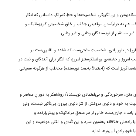
سئله‌بودن و بی‌انگیزگی شخصیت‌ها و خطِ کمرنگِ داستانی که انگار
ک‌، هم به درنیآمدنِ موقعیتی جذاب و خلقِ شخصیتی کاریزماتیک و
 غیرِ مستقیم از نویسندگان وطنی و غیرِ وطنی.
کِ آن) در باورِ رادی، شخصیتِ مثبتی‌ست که شاهد و ناظری‌ست بر
بِ امروز و جامعه‌ی روشنفکرستیزِ امروز، که انگار برای آیندگان و ثبت در
عه‌‌گریز است که (احتمالاً به‌عمدِ نویسنده) مخاطب از هرگونه سمپاتی
ی متن، سرخوردگی و بی‌اعتمادی نویسنده/ روشنفکر به دورانِ معاصر و
خصیت به خود و دنیای درونش از شرّ دنیای بیرون بی‌تأثیر نیست، ولی
 بامداد جاری‌ست، خالی از هر منطقِ دراماتیک و پیش‌بَرنده‌ و
ا راه‌حلی خلاقانه‌ رهنمون سازد و این کُندی و الکنی موقعیت و این
 خودِ رادی آن‌روزها ندارد.