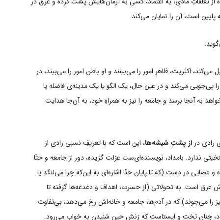
یده از تعلّقاتِ مادّی، به اعتماد، کسی به آرمان‌هایش پشت کرده و غرق در
به پایین است، آن را نمایان می‌کند.
گوید:
ی‌کند، اکثریت، ظاهرِ امور را می‌بینند و او باطنِ امور را می‌بیند، در
را پی‌جویی می‌کند و در عین حال، یک الگو یا یک مدینه‌ی فاضله یا
واهد به آنجا برسد و جامعه را نیز به همراهِ خود، به آن‌جا هدایت
ی رادی در
از پشتِ شیشه‌ها
، این است که با تعریفِ نسبی رادی از
یتی ندارد. بامداد، نویسنده‌ای‌ست عزلت گزیده، دور از جامعه و حتّا
و عصایی در دست (که تا پایان حتّا اشاره‌ای به این‌که چرا می‌لنگد یا
غرق است. به‌ تحولاتی (از حسرت، اهداف و دغدغه‌ها گرفته تا
 را می‌جوند) که در آدم‌ها، جامعه و خانه‌اش رخ می‌دهد، بی‌تفاوت
ود، چنان تخت و ایستاست که زنش حینِ شنیدن به خواب می‌رود.