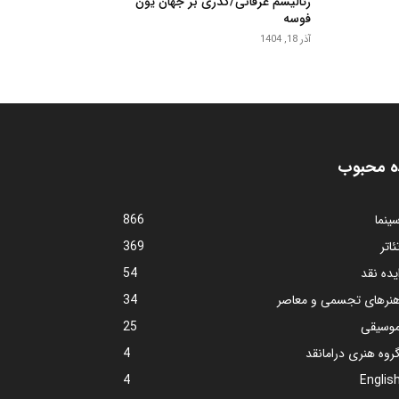
رئالیسم عرفانی/گذری بر جهان یون
فوسه
آذر 18, 1404
ه محبوب
ینما
866
ئاتر
369
یده نقد
54
نرهای تجسمی و معاصر
34
وسیقی
25
روه هنری درامانقد
4
4
Englis