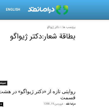
درامانقد
ENGLISH
برچسب ها
دکتر ژیواگو
بطاقة شعار:
دکتر ژیواگو
سینما
روایتی تازه از «دکتر ژیواگو» در هشت
قسمت
دراما نقد
-
فروردین 19, 1398
0