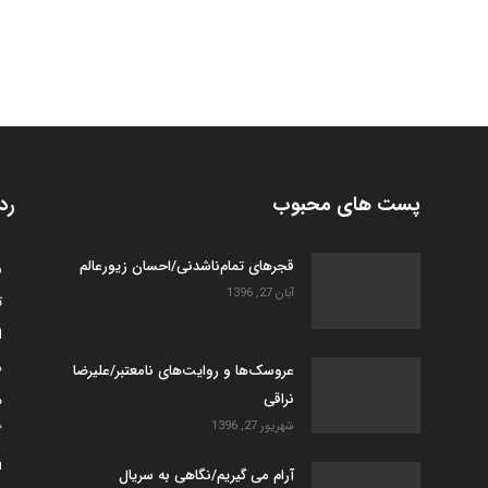
پست های محبوب
رد
قجرهای تمام‌ناشدنی/احسان زیورعالم
س
آبان 27, 1396
ت
ا
ه
عروسک­‌ها و روایت­‌های نامعتبر/علیرضا
نراقی
م
شهریور 27, 1396
گ
h
آرام می گیریم/نگاهی به سریال